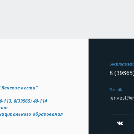
Бесплатный
8 (39565
Ленские вести"
E-mail:
lenvest@ir
0-113, 8(39565) 40-114
.com
ниципального образования